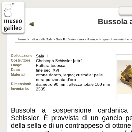
Bussola 
Home
>
Indice delle Sale
>
Sala II. L'astronomia e il tempo
>
I grandi costruttori eur
Collocazione:
Sala II
Costruttore:
Christoph Schissler [attr.]
Luogo:
Fattura tedesca
Data:
fine sec. XVI
Materiali:
ottone dorato, legno; custodia: pelle
nera punzonata d'oro
Dimensioni:
diametro 90 mm, altezza totale 180 mm
Inventario:
2535
Bussola a sospensione cardanica a
Schissler. È provvista di un gancio pe
della sella e di un contrappeso di otton