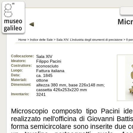
Mic
Home
>
Indice delle Sale
>
Sala XIV. L’industria degli strumenti di precisione
>
Il p
Collocazione:
Sala XIV
Ideatore:
Filippo Pacini
Costruttore:
sconosciuto
Luogo:
Fattura italiana
Data:
ca. 1845
Materiali:
ottone
Dimensioni:
altezza 380 mm, base 226x148 mm;
cassetta 426x253x220 mm
Inventario:
3241
Microscopio composto tipo Pacini ide
realizzato nell'officina di Giovanni Bat
forma semicircolare sono inserite due 