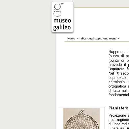
Home
>
Indice degli approfondimenti
>
Rappresenta
(punto di pr
(punto di pr
prevede il 
l'equatore, 
Nel IX seco
equinoziale 
astrolabio 
ortografica
diffuse nel 
fondamentale
Planisfero
Proiezione a
sola regione
di linee rad
i paralleli