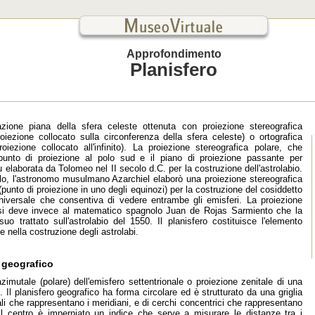
Approfondimento
Planisfero
zione piana della sfera celeste ottenuta con proiezione stereografica
oiezione collocato sulla circonferenza della sfera celeste) o ortografica
oiezione collocato all'infinito). La proiezione stereografica polare, che
punto di proiezione al polo sud e il piano di proiezione passante per
fu elaborata da Tolomeo nel II secolo d.C. per la costruzione dell'astrolabio.
lo, l'astronomo musulmano Azarchiel elaborò una proiezione stereografica
(punto di proiezione in uno degli equinozi) per la costruzione del cosiddetto
universale che consentiva di vedere entrambe gli emisferi. La proiezione
 si deve invece al matematico spagnolo Juan de Rojas Sarmiento che la
suo trattato sull'astrolabio del 1550. Il planisfero costituisce l'elemento
 nella costruzione degli astrolabi.
 geografico
zimutale (polare) dell'emisfero settentrionale o proiezione zenitale di una
. Il planisfero geografico ha forma circolare ed è strutturato da una griglia
iali che rappresentano i meridiani, e di cerchi concentrici che rappresentano
. Al centro è imperniato un indice che serve a misurare le distanze tra i