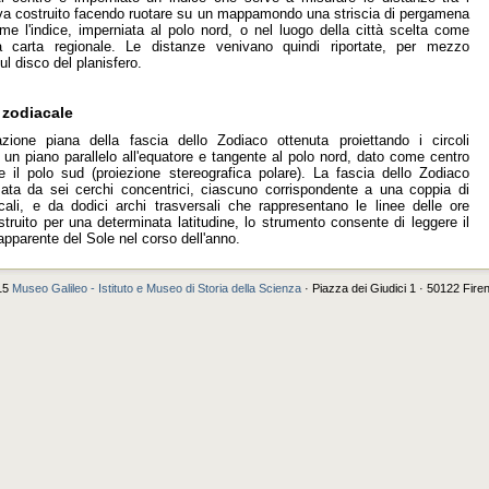
iva costruito facendo ruotare su un mappamondo una striscia di pergamena
me l'indice, imperniata al polo nord, o nel luogo della città scelta come
a carta regionale. Le distanze venivano quindi riportate, per mezzo
sul disco del planisfero.
 zodiacale
zione piana della fascia dello Zodiaco ottenuta proiettando i circoli
 un piano parallelo all'equatore e tangente al polo nord, dato come centro
ne il polo sud (proiezione stereografica polare). La fascia dello Zodiaco
ata da sei cerchi concentrici, ciascuno corrispondente a una coppia di
cali, e da dodici archi trasversali che rappresentano le linee delle ore
struito per una determinata latitudine, lo strumento consente di leggere il
pparente del Sole nel corso dell'anno.
15
Museo Galileo - Istituto e Museo di Storia della Scienza
· Piazza dei Giudici 1 · 50122 Fire