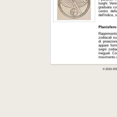
luoghi. Ven
graduata co
centro dell
dell'indice, 
Planisfero
Rappresenta
zodiacali su
di proiezio
appare form
segni zodia
ineguali. Co
movimento a
© 2010-20