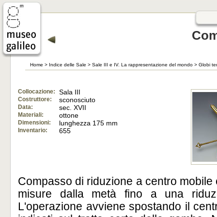
Com
Home
>
Indice delle Sale
>
Sale III e IV. La rappresentazione del mondo
>
Globi ter
Collocazione:
Sala III
Costruttore:
sconosciuto
Data:
sec. XVII
Materiali:
ottone
Dimensioni:
lunghezza 175 mm
Inventario:
655
Compasso di riduzione a centro mobile c
misure dalla metà fino a una ridu
L'operazione avviene spostando il centr