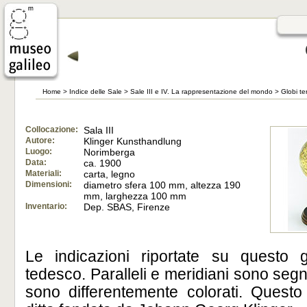
Home
>
Indice delle Sale
>
Sale III e IV. La rappresentazione del mondo
>
Globi ter
Collocazione:
Sala III
Autore:
Klinger Kunsthandlung
Luogo:
Norimberga
Data:
ca. 1900
Materiali:
carta, legno
Dimensioni:
diametro sfera 100 mm, altezza 190
mm, larghezza 100 mm
Inventario:
Dep. SBAS, Firenze
Le indicazioni riportate su questo 
tedesco. Paralleli e meridiani sono segna
sono differentemente colorati. Questo 