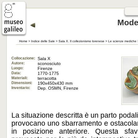
Model
Home
>
Indice delle Sale
>
Sala X. Il collezionismo lorenese
>
Le scienze mediche
Collocazione:
Sala X
Autore:
sconosciuto
Luogo:
Firenze
Data:
1770-1775
Materiali:
terracotta
Dimensioni:
190x450x430 mm
Inventario:
Dep. OSMN, Firenze
La situazione descritta è un parto podalico
provocano uno sbarramento e ostacolano
in posizione anteriore. Questa sfa