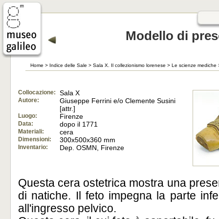
Modello di pre
Home
>
Indice delle Sale
>
Sala X. Il collezionismo lorenese
>
Le scienze mediche
Collocazione:
Sala X
Autore:
Giuseppe Ferrini e/o Clemente Susini
[attr.]
Luogo:
Firenze
Data:
dopo il 1771
Materiali:
cera
Dimensioni:
300x500x360 mm
Inventario:
Dep. OSMN, Firenze
Questa cera ostetrica mostra una prese
di natiche. Il feto impegna la parte inf
all'ingresso pelvico.