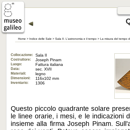
Q
Home
>
Indice delle Sale
>
Sala II. L'astronomia e il tempo
>
La misura del tempo di 
Collocazione:
Sala II
Costruttore:
Joseph Pinam
Luogo:
Fattura italiana
Data:
sec. XVII
Materiali:
legno
Dimensioni:
116x102 mm
Inventario:
1306
Questo piccolo quadrante solare presen
le linee orarie, i mesi, e le indicazioni d
insieme alla firma Joseph Pinam. Sull'al