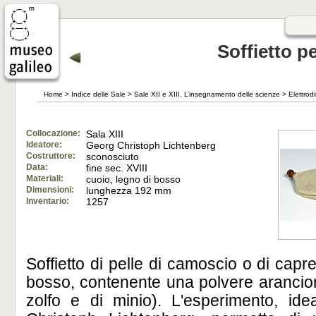
Soffietto p
Home
>
Indice delle Sale
>
Sale XII e XIII. L’insegnamento delle scienze
>
Elettrod
Collocazione:
Sala XIII
Ideatore:
Georg Christoph Lichtenberg
Costruttore:
sconosciuto
Data:
fine sec. XVIII
Materiali:
cuoio, legno di bosso
Dimensioni:
lunghezza 192 mm
Inventario:
1257
Soffietto di pelle di camoscio o di capr
bosso, contenente una polvere arancione
zolfo e di minio). L'esperimento, i