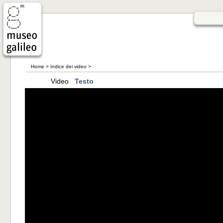
Home
>
Indice dei video
>
Video
Testo