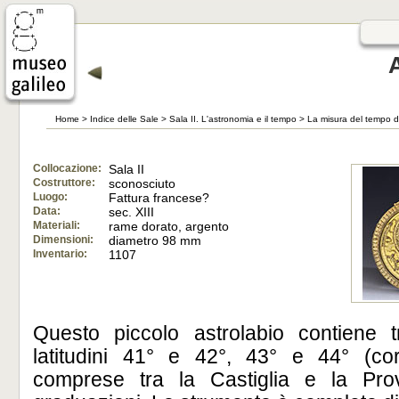
Home
>
Indice delle Sale
>
Sala II. L'astronomia e il tempo
>
La misura del tempo di 
Collocazione:
Sala II
Costruttore:
sconosciuto
Luogo:
Fattura francese?
Data:
sec. XIII
Materiali:
rame dorato, argento
Dimensioni:
diametro 98 mm
Inventario:
1107
Questo piccolo astrolabio contiene 
latitudini 41° e 42°, 43° e 44° (corr
comprese tra la Castiglia e la Pr