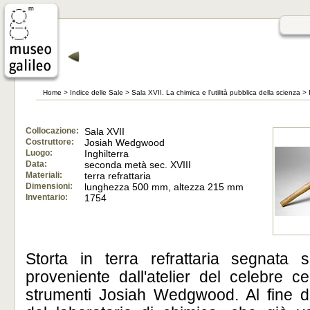
Home
>
Indice delle Sale
>
Sala XVII. La chimica e l’utilità pubblica della scienza
>
Collocazione:
Sala XVII
Costruttore:
Josiah Wedgwood
Luogo:
Inghilterra
Data:
seconda metà sec. XVIII
Materiali:
terra refrattaria
Dimensioni:
lunghezza 500 mm, altezza 215 mm
Inventario:
1754
Storta in terra refrattaria segnata
s
proveniente dall'atelier del celebre c
strumenti Josiah Wedgwood. Al fine di 