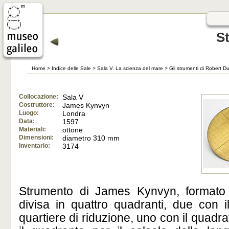
S
Home
>
Indice delle Sale
>
Sala V. La scienza del mare
>
Gli strumenti di Robert D
Collocazione:
Sala V
Costruttore:
James Kynvyn
Luogo:
Londra
Data:
1597
Materiali:
ottone
Dimensioni:
diametro 310 mm
Inventario:
3174
Strumento di James Kynvyn, formato 
divisa in quattro quadranti, due con il
quartiere di riduzione, uno con il quadr