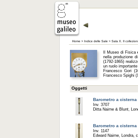
Home
>
Indice delle Sale
>
Sala X. Il collezio
Il Museo di Fisica 
nella produzione di
(1792-1865) realizz
un ruolo importante
Francesco Gori (16
Francesco Spighi (X
Oggetti
Barometro a cisterna
Inv. 3707
Ditta Nairne & Blunt, Lon
Barometro a cisterna
Inv. 1147
Edward Nairne, Londra, 