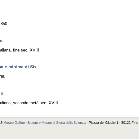
 1850
re
aliana, fine sec. XVIII
a e minima di Six
790
io
italiana, seconda metà sec. XVIII
15
Museo Galileo - Istituto e Museo di Storia della Scienza
· Piazza dei Giudici 1 · 50122 Fire