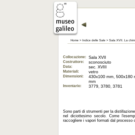
Home
>
Indice delle Sale
>
Sala XVII. La chimi
Collocazione:
Sala XVII
Costruttore:
sconosciuto
Data:
sec. XVIII
Materiali:
vetro
Dimensioni:
430x100 mm, 500x180 
mm
Inventario:
3779, 3780, 3781
Sono parti di strumenti per la distillazion
nel diciottesimo secolo. Come l'esempl
raccogliere i vapori formati dal processo d