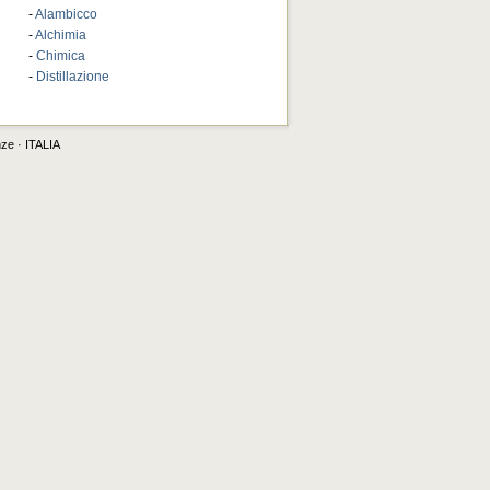
-
Alambicco
-
Alchimia
-
Chimica
-
Distillazione
nze · ITALIA