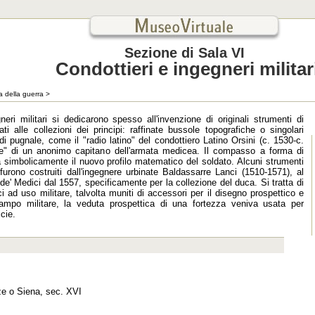
Sezione di Sala VI
Condottieri e ingegneri militar
a della guerra
>
neri militari si dedicarono spesso all'invenzione di originali strumenti di
ti alle collezioni dei principi: raffinate bussole topografiche o singolari
 pugnale, come il "radio latino" del condottiero Latino Orsini (c. 1530-c.
le" di un anonimo capitano dell'armata medicea. Il compasso a forma di
simbolicamente il nuovo profilo matematico del soldato. Alcuni strumenti
urono costruiti dall'ingegnere urbinate Baldassarre Lanci (1510-1571), al
de' Medici dal 1557, specificamente per la collezione del duca. Si tratta di
ci ad uso militare, talvolta muniti di accessori per il disegno prospettico e
 campo militare, la veduta prospettica di una fortezza veniva usata per
cie.
ze o Siena, sec. XVI