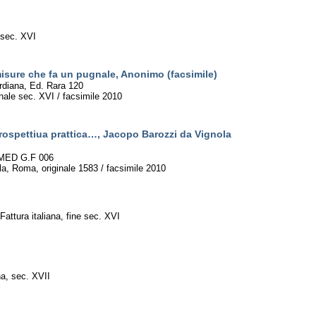
 sec. XVI
misure che fa un pugnale, Anonimo (facsimile)
ardiana, Ed. Rara 120
nale sec. XVI / facsimile 2010
prospettiua prattica…, Jacopo Barozzi da Vignola
 MED G.F 006
a, Roma, originale 1583 / facsimile 2010
Fattura italiana, fine sec. XVI
na, sec. XVII