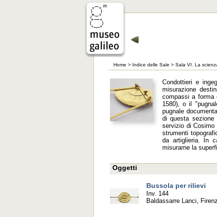
Home
>
Indice delle Sale
>
Sala VI. La scienz
Condottieri e ingeg
misurazione destina
compassi a forma di
1580), o il "pugna
pugnale documenta 
di questa sezione f
servizio di Cosimo 
strumenti topografi
da artiglieria. In
misurarne la superfi
Oggetti
Bussola per rilievi
Inv. 144
Baldassarre Lanci, Firen